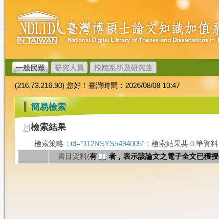
跳
臺
到
灣
主
博
要
碩
內
士
容
論
文
(216.73.216.90) 您好！臺灣時間：2026/08/08 10:47
加
值
:::
簡易檢索
系
統
檢索結果
檢索策略：
id="112NSYS5494005"
；檢索結果共
0
筆資
書目資料(
有
者，表示該論文之電子全文已獲授