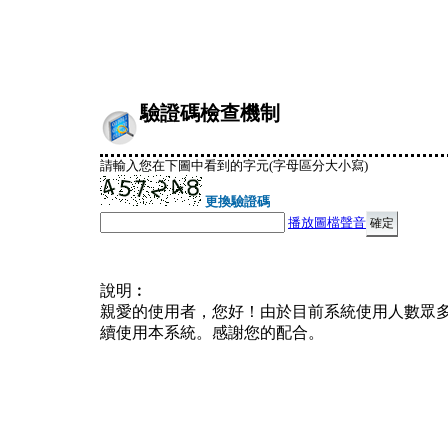
驗證碼檢查機制
請輸入您在下圖中看到的字元(字母區分大小寫)
更換驗證碼
播放圖檔聲音
說明︰
親愛的使用者，您好！由於目前系統使用人數眾
續使用本系統。感謝您的配合。