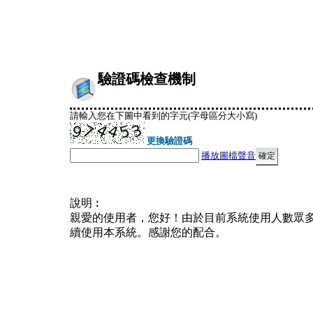
驗證碼檢查機制
請輸入您在下圖中看到的字元(字母區分大小寫)
更換驗證碼
播放圖檔聲音
說明︰
親愛的使用者，您好！由於目前系統使用人數眾
續使用本系統。感謝您的配合。