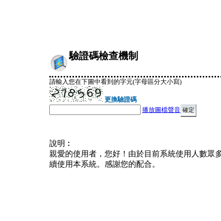
驗證碼檢查機制
請輸入您在下圖中看到的字元(字母區分大小寫)
更換驗證碼
播放圖檔聲音
說明︰
親愛的使用者，您好！由於目前系統使用人數眾
續使用本系統。感謝您的配合。