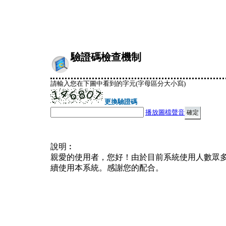
驗證碼檢查機制
請輸入您在下圖中看到的字元(字母區分大小寫)
更換驗證碼
播放圖檔聲音
說明︰
親愛的使用者，您好！由於目前系統使用人數眾
續使用本系統。感謝您的配合。