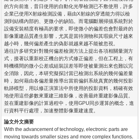
的方向前進，昔日使用的自動化光學檢測已不敷使用，許多
企業已使用X射線檢測設備，藉由X射線的穿透能力得以檢
測到結構內部的、更微小的缺陷。而電腦斷層掃描系統對於
設備安裝精度有極高的要求，即使微小的偏差也會對最終的
影像重建品質產生影響，尤其是當待測物和其瑕疵尺寸越來
越小時，幾何偏差產生的偽影就越來越不能被忽視。
過往許多研究針對幾何偏差檢測方法上提出各項相關量測方
式，接著以重新校正機台的方式修正偏差，但在工程上，有
時機構間的微小公差或組裝誤差等即使被量測出來也難以完
全消除，因此，本研究擬探討當已檢測出系統的幾何偏差量
時，如何藉由各偏差量推導出當前偏斜系統真實的幾何投影
軌跡模型，用以修正演算法中所使用的投影資料，精確有效
地使用這些參數來重建三維影像，改善最終重建影像品質。
並在重建影像的計算過程中，使用GPU同步運算的概念，進
行資料平行處理，加速整體影像重建速度。
論文外文摘要
With the advancement of technology, electronic parts are
moving towards smaller sizes and more complex functions.