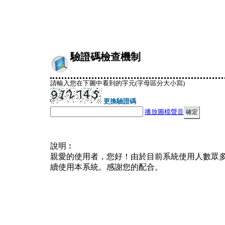
驗證碼檢查機制
請輸入您在下圖中看到的字元(字母區分大小寫)
更換驗證碼
播放圖檔聲音
說明︰
親愛的使用者，您好！由於目前系統使用人數眾
續使用本系統。感謝您的配合。