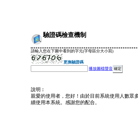
驗證碼檢查機制
請輸入您在下圖中看到的字元(字母區分大小寫)
更換驗證碼
播放圖檔聲音
說明︰
親愛的使用者，您好！由於目前系統使用人數眾
續使用本系統。感謝您的配合。