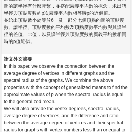
圖的譜半徑有什麼聯繫，並搭配廣義平均數的概念，求出譜
半徑與頂點度數的p次廣義平均數相等時p的近似值。
並給出頂點數小於等於6，及一部分七個頂點的圖的頂點度
數、譜半徑、頂點度數的平均數及頂點度數平均數與其譜半
徑的差值、比值，以及譜半徑與頂點度數的廣義平均數相同
時的p值近似。
論文外文摘要
In this paper, we observe the connection between the
average degree of vertices in different graphs and the
spectral radius of the graphs. We combine the above
properties with the concept of generalized means to find the
approximate values of p when the spectral radius is equal
to the generalized mean.
We will also provide the vertex degrees, spectral radius,
average degree of vertices, and the difference and ratio
between the average degree of vertices and their spectral
radius for graphs with vertex numbers less than or equal to