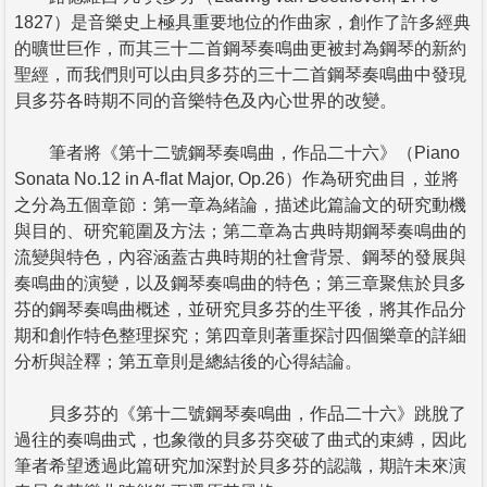
1827）是音樂史上極具重要地位的作曲家，創作了許多經典
的曠世巨作，而其三十二首鋼琴奏鳴曲更被封為鋼琴的新約
聖經，而我們則可以由貝多芬的三十二首鋼琴奏鳴曲中發現
貝多芬各時期不同的音樂特色及內心世界的改變。
筆者將《第十二號鋼琴奏鳴曲，作品二十六》（Piano
Sonata No.12 in A-flat Major, Op.26）作為研究曲目，並將
之分為五個章節：第一章為緒論，描述此篇論文的研究動機
與目的、研究範圍及方法；第二章為古典時期鋼琴奏鳴曲的
流變與特色，內容涵蓋古典時期的社會背景、鋼琴的發展與
奏鳴曲的演變，以及鋼琴奏鳴曲的特色；第三章聚焦於貝多
芬的鋼琴奏鳴曲概述，並研究貝多芬的生平後，將其作品分
期和創作特色整理探究；第四章則著重探討四個樂章的詳細
分析與詮釋；第五章則是總結後的心得結論。
貝多芬的《第十二號鋼琴奏鳴曲，作品二十六》跳脫了
過往的奏鳴曲式，也象徵的貝多芬突破了曲式的束縛，因此
筆者希望透過此篇研究加深對於貝多芬的認識，期許未來演