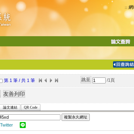
網
:::
功
能
切
換
導
覽
/1
頁
第 1 筆 / 共 1 筆
列
論文連結
QR Code
複製永久網址
Twitter