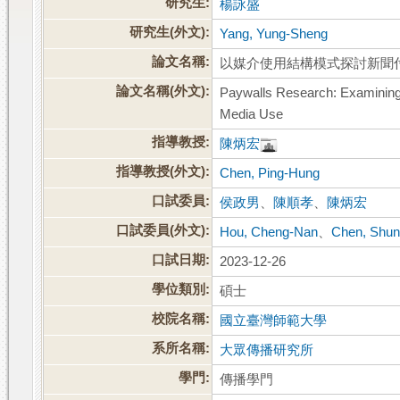
研究生:
楊詠盛
研究生(外文):
Yang, Yung-Sheng
論文名稱:
以媒介使用結構模式探討新聞
論文名稱(外文):
Paywalls Research: Examining U
Media Use
指導教授:
陳炳宏
指導教授(外文):
Chen, Ping-Hung
口試委員:
侯政男
、
陳順孝
、
陳炳宏
口試委員(外文):
Hou, Cheng-Nan
、
Chen, Shun
口試日期:
2023-12-26
學位類別:
碩士
校院名稱:
國立臺灣師範大學
系所名稱:
大眾傳播研究所
學門:
傳播學門