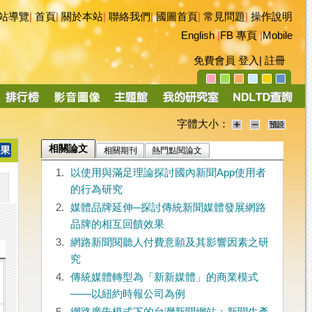
站導覽
|
首頁
|
關於本站
|
聯絡我們
|
國圖首頁
|
常見問題
|
操作說明
English
|
FB 專頁
|
Mobile
免費會員
登入
|
註冊
字體大小：
相關論文
相關期刊
熱門點閱論文
1.
以使用與滿足理論探討國內新聞App使用者
的行為研究
2.
媒體品牌延伸─探討傳統新聞媒體發展網路
品牌的相互回饋效果
3.
網路新聞閱聽人付費意願及其影響因素之研
究
4.
傳統媒體轉型為「新新媒體」的商業模式
——以紐約時報公司為例