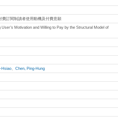
付費訂閱制讀者使用動機及付費意願
ser’s Motivation and Willing to Pay by the Structural Model of
-Hsiao
、
Chen, Ping-Hung