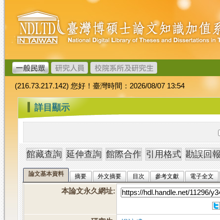
跳
臺
到
灣
主
博
要
碩
內
士
容
論
文
(216.73.217.142) 您好！臺灣時間：2026/08/07 13:54
加
值
:::
詳目顯示
系
統
論文基本資料
摘要
外文摘要
目次
參考文獻
電子全文
本論文永久網址
: