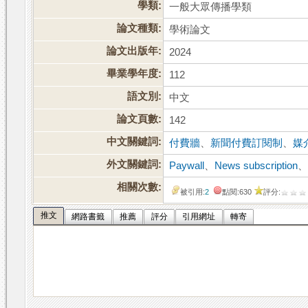
學類:
一般大眾傳播學類
論文種類:
學術論文
論文出版年:
2024
畢業學年度:
112
語文別:
中文
論文頁數:
142
中文關鍵詞:
付費牆
、
新聞付費訂閱制
、
媒
外文關鍵詞:
Paywall
、
News subscription
相關次數:
被引用:
2
點閱:630
評分:
推文
網路書籤
推薦
評分
引用網址
轉寄