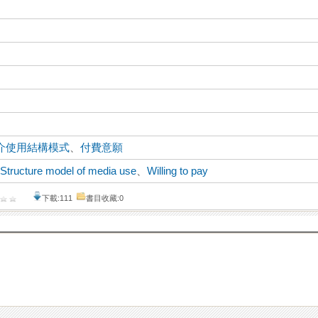
介使用結構模式
、
付費意願
、
Structure model of media use
、
Willing to pay
下載:111
書目收藏:0