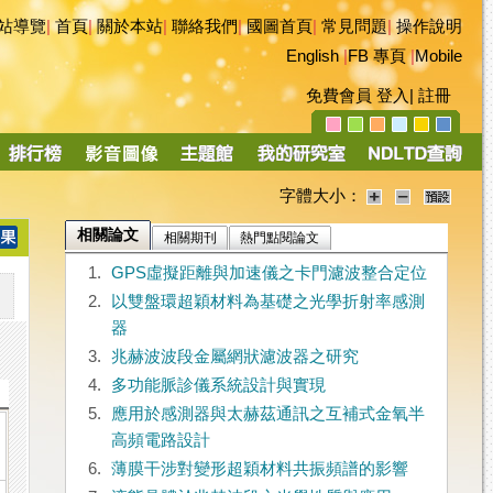
站導覽
|
首頁
|
關於本站
|
聯絡我們
|
國圖首頁
|
常見問題
|
操作說明
English
|
FB 專頁
|
Mobile
免費會員
登入
|
註冊
字體大小：
相關論文
相關期刊
熱門點閱論文
1.
GPS虛擬距離與加速儀之卡門濾波整合定位
2.
以雙盤環超穎材料為基礎之光學折射率感測
器
3.
兆赫波波段金屬網狀濾波器之研究
4.
多功能脈診儀系統設計與實現
5.
應用於感測器與太赫茲通訊之互補式金氧半
高頻電路設計
6.
薄膜干涉對變形超穎材料共振頻譜的影響