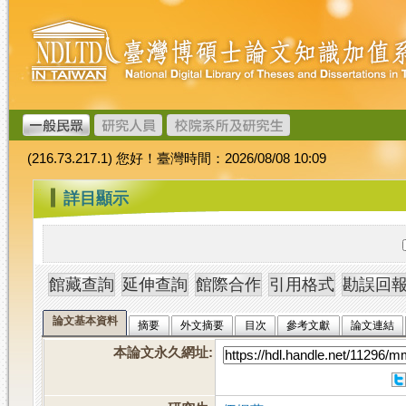
跳
臺
到
灣
主
博
要
碩
內
士
容
論
文
(216.73.217.1) 您好！臺灣時間：2026/08/08 10:09
加
值
:::
詳目顯示
系
統
論文基本資料
摘要
外文摘要
目次
參考文獻
論文連結
本論文永久網址
: