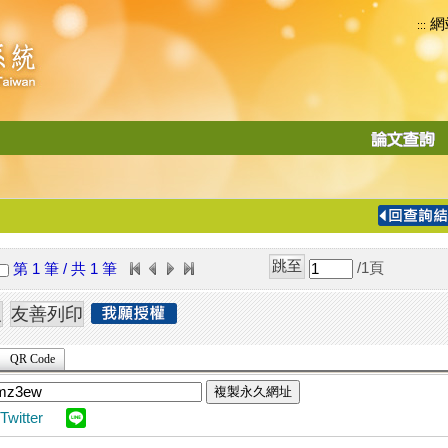
網
:::
功
能
切
換
導
覽
/1
頁
第 1 筆 / 共 1 筆
列
QR Code
複製永久網址
Twitter