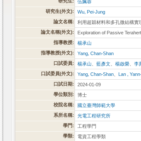
研究生:
伍姵蓉
研究生(外文):
Wu, Pei-Jung
論文名稱:
利用超穎材料和多孔微結構實
論文名稱(外文):
Exploration of Passive Terahe
指導教授:
楊承山
指導教授(外文):
Yang, Chan-Shan
口試委員:
楊承山
、
藍彥文
、
楊啟榮
、
李
口試委員(外文):
Yang, Chan-Shan
、
Lan , Yan
口試日期:
2024-01-09
學位類別:
博士
校院名稱:
國立臺灣師範大學
系所名稱:
光電工程研究所
學門:
工程學門
學類:
電資工程學類