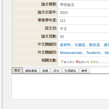
論文種類:
學術論文
論文出版年:
2024
畢業學年度:
112
語文別:
中文
論文頁數:
93
中文關鍵詞:
超材料
、
太赫茲
、
吸收器
、
濾
外文關鍵詞:
Metamaterials
、
Terahertz
、
Ab
相關次數:
被引用:0
點閱:176
評分:
推文
網路書籤
推薦
評分
引用網址
轉寄