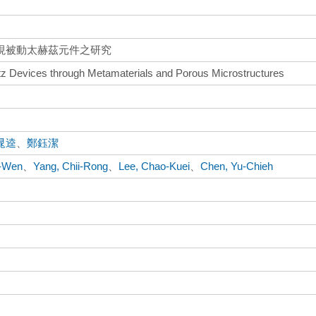
現被動太赫茲元件之研究
rtz Devices through Metamaterials and Porous Microstructures
晁逵
、
鄭鈺潔
n-Wen
、
Yang, Chii-Rong
、
Lee, Chao-Kuei
、
Chen, Yu-Chieh