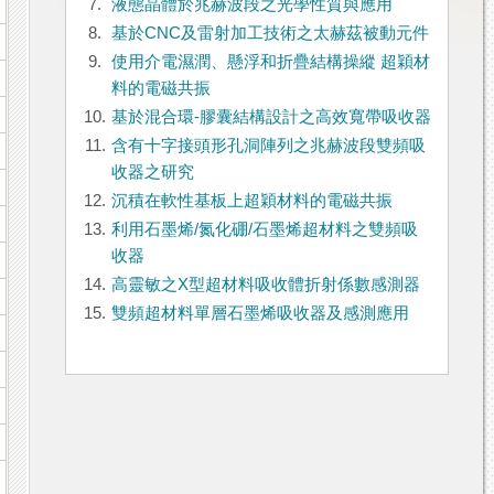
7.
液態晶體於兆赫波段之光學性質與應用
8.
基於CNC及雷射加工技術之太赫茲被動元件
9.
使用介電濕潤、懸浮和折疊結構操縱 超穎材
料的電磁共振
10.
基於混合環-膠囊結構設計之高效寬帶吸收器
11.
含有十字接頭形孔洞陣列之兆赫波段雙頻吸
收器之研究
12.
沉積在軟性基板上超穎材料的電磁共振
13.
利用石墨烯/氮化硼/石墨烯超材料之雙頻吸
收器
14.
高靈敏之X型超材料吸收體折射係數感測器
15.
雙頻超材料單層石墨烯吸收器及感測應用