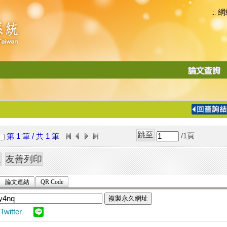
網
:::
功
能
切
換
導
覽
/1
頁
第 1 筆 / 共 1 筆
列
論文連結
QR Code
複製永久網址
Twitter