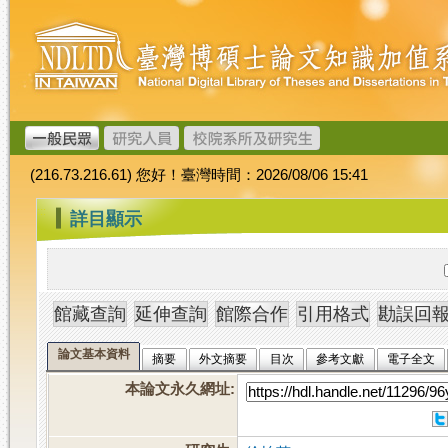
跳
臺
到
灣
主
博
要
碩
內
士
容
論
文
(216.73.216.61) 您好！臺灣時間：2026/08/06 15:41
加
值
:::
詳目顯示
系
統
論文基本資料
摘要
外文摘要
目次
參考文獻
電子全文
本論文永久網址
: