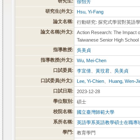
研究生:
徐怡芳
研究生(外文):
Hsu, Yi-Fang
論文名稱:
行動研究: 探究式學習對英語
論文名稱(外文):
Action Research: The Impact o
Taiwanese Senior High School
指導教授:
吳美貞
指導教授(外文):
Wu, Mei-Chen
口試委員:
李宜倩
、
黃玟君
、
吳美貞
口試委員(外文):
Lee, Yi-Chien
、
Huang, Wen-Ji
口試日期:
2023-12-28
學位類別:
碩士
校院名稱:
國立臺灣師範大學
系所名稱:
英語學系英語教學碩士在職專
學門:
教育學門