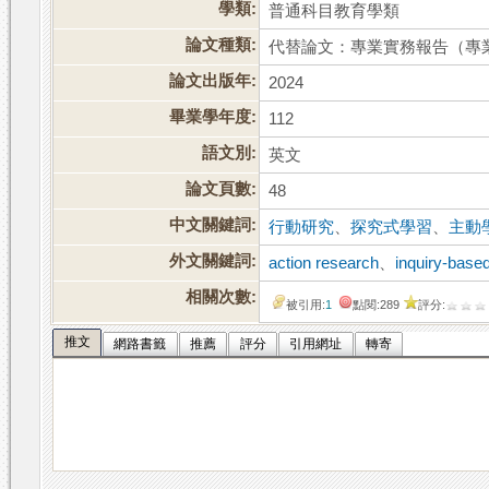
學類:
普通科目教育學類
論文種類:
代替論文：專業實務報告（專
論文出版年:
2024
畢業學年度:
112
語文別:
英文
論文頁數:
48
中文關鍵詞:
行動研究
、
探究式學習
、
主動
外文關鍵詞:
action research
、
inquiry-based
相關次數:
被引用:
1
點閱:289
評分:
推文
網路書籤
推薦
評分
引用網址
轉寄