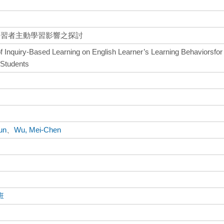
學習者主動學習影響之探討
f Inquiry-Based Learning on English Learner’s Learning Behaviorsfor
 Students
un
、
Wu, Mei-Chen
班