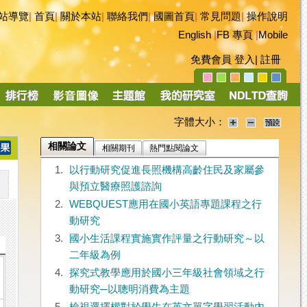
站導覽
|
首頁
|
關於本站
|
聯絡我們
|
國圖首頁
|
常見問題
|
操作說明
English
|
FB 專頁
|
Mobile
免費會員
登入
|
註冊
字體大小：
相關論文
相關期刊
熱門點閱論文
1.
以行動研究促進長照機構高齡住民及家屬參
與預立醫療照護諮詢
2.
WEBQUEST應用在國小英語專題課程之行
動研究
3.
國小生活課程實施實作評量之行動研究～以
二年級為例
4.
探究式教學應用於國小三年級社會領域之行
動研究─以聰明消費為主題