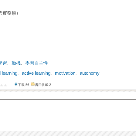
業實務類）
學習
、
動機
、
學習自主性
 learning
、
active learning
、
motivation
、
autonomy
下載:56
書目收藏:2