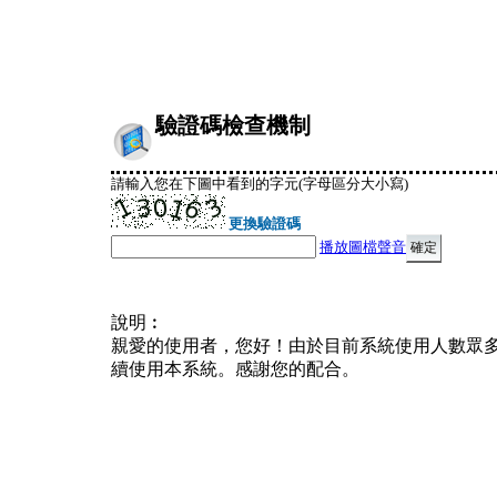
驗證碼檢查機制
請輸入您在下圖中看到的字元(字母區分大小寫)
更換驗證碼
播放圖檔聲音
說明︰
親愛的使用者，您好！由於目前系統使用人數眾
續使用本系統。感謝您的配合。