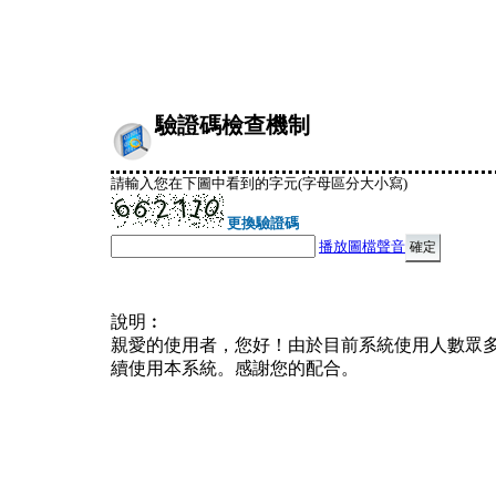
驗證碼檢查機制
請輸入您在下圖中看到的字元(字母區分大小寫)
更換驗證碼
播放圖檔聲音
說明︰
親愛的使用者，您好！由於目前系統使用人數眾
續使用本系統。感謝您的配合。