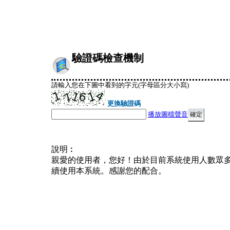
驗證碼檢查機制
請輸入您在下圖中看到的字元(字母區分大小寫)
更換驗證碼
播放圖檔聲音
說明︰
親愛的使用者，您好！由於目前系統使用人數眾
續使用本系統。感謝您的配合。