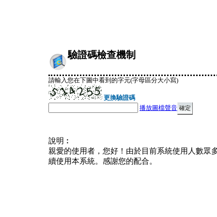
驗證碼檢查機制
請輸入您在下圖中看到的字元(字母區分大小寫)
更換驗證碼
播放圖檔聲音
說明︰
親愛的使用者，您好！由於目前系統使用人數眾
續使用本系統。感謝您的配合。