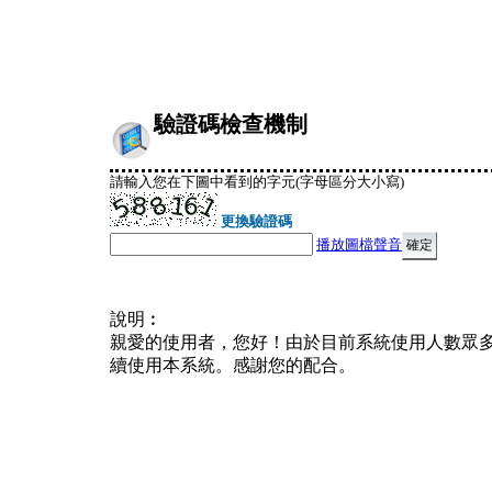
驗證碼檢查機制
請輸入您在下圖中看到的字元(字母區分大小寫)
更換驗證碼
播放圖檔聲音
說明︰
親愛的使用者，您好！由於目前系統使用人數眾
續使用本系統。感謝您的配合。