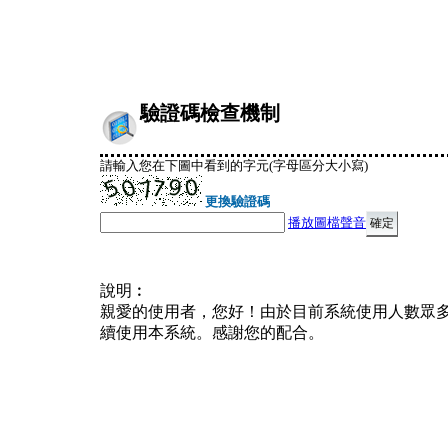
驗證碼檢查機制
請輸入您在下圖中看到的字元(字母區分大小寫)
更換驗證碼
播放圖檔聲音
說明︰
親愛的使用者，您好！由於目前系統使用人數眾
續使用本系統。感謝您的配合。