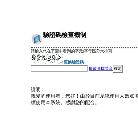
驗證碼檢查機制
請輸入您在下圖中看到的字元(字母區分大小寫)
更換驗證碼
播放圖檔聲音
說明︰
親愛的使用者，您好！由於目前系統使用人數眾
續使用本系統。感謝您的配合。