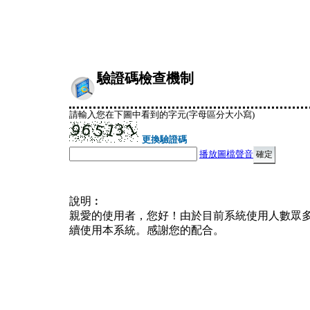
驗證碼檢查機制
請輸入您在下圖中看到的字元(字母區分大小寫)
更換驗證碼
播放圖檔聲音
說明︰
親愛的使用者，您好！由於目前系統使用人數眾
續使用本系統。感謝您的配合。