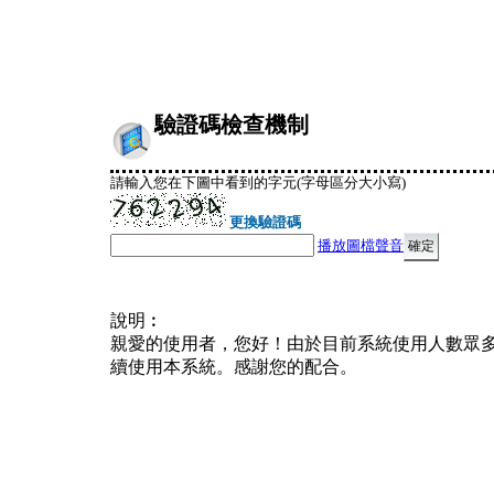
驗證碼檢查機制
請輸入您在下圖中看到的字元(字母區分大小寫)
更換驗證碼
播放圖檔聲音
說明︰
親愛的使用者，您好！由於目前系統使用人數眾
續使用本系統。感謝您的配合。