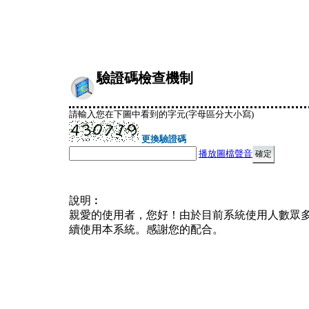
驗證碼檢查機制
請輸入您在下圖中看到的字元(字母區分大小寫)
更換驗證碼
播放圖檔聲音
說明︰
親愛的使用者，您好！由於目前系統使用人數眾
續使用本系統。感謝您的配合。