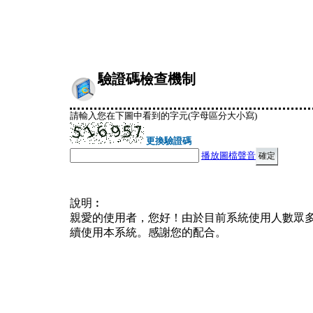
驗證碼檢查機制
請輸入您在下圖中看到的字元(字母區分大小寫)
更換驗證碼
播放圖檔聲音
說明︰
親愛的使用者，您好！由於目前系統使用人數眾
續使用本系統。感謝您的配合。