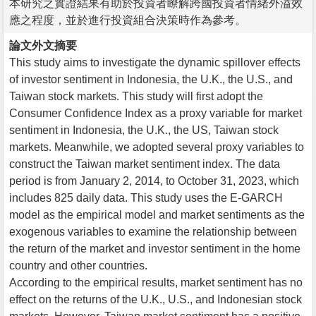
本研究之實證結果有助於投資者瞭解跨國投資者情緒外溢效
應之程度，並於進行投資組合決策時作為參考。
論文外文摘要
This study aims to investigate the dynamic spillover effects
of investor sentiment in Indonesia, the U.K., the U.S., and
Taiwan stock markets. This study will first adopt the
Consumer Confidence Index as a proxy variable for market
sentiment in Indonesia, the U.K., the US, Taiwan stock
markets. Meanwhile, we adopted several proxy variables to
construct the Taiwan market sentiment index. The data
period is from January 2, 2014, to October 31, 2023, which
includes 825 daily data. This study uses the E-GARCH
model as the empirical model and market sentiments as the
exogenous variables to examine the relationship between
the return of the market and investor sentiment in the home
country and other countries.
According to the empirical results, market sentiment has no
effect on the returns of the U.K., U.S., and Indonesian stock