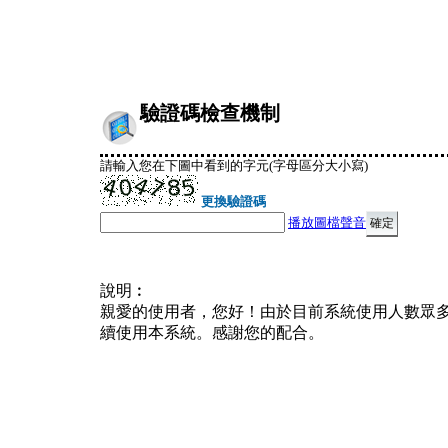
驗證碼檢查機制
請輸入您在下圖中看到的字元(字母區分大小寫)
更換驗證碼
播放圖檔聲音
說明︰
親愛的使用者，您好！由於目前系統使用人數眾
續使用本系統。感謝您的配合。