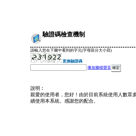
驗證碼檢查機制
請輸入您在下圖中看到的字元(字母區分大小寫)
更換驗證碼
播放圖檔聲音
說明︰
親愛的使用者，您好！由於目前系統使用人數眾
續使用本系統。感謝您的配合。