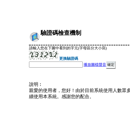
驗證碼檢查機制
請輸入您在下圖中看到的字元(字母區分大小寫)
更換驗證碼
播放圖檔聲音
說明︰
親愛的使用者，您好！由於目前系統使用人數眾
續使用本系統。感謝您的配合。