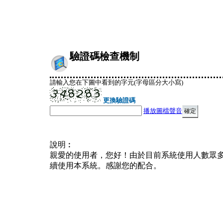
驗證碼檢查機制
請輸入您在下圖中看到的字元(字母區分大小寫)
更換驗證碼
播放圖檔聲音
說明︰
親愛的使用者，您好！由於目前系統使用人數眾
續使用本系統。感謝您的配合。