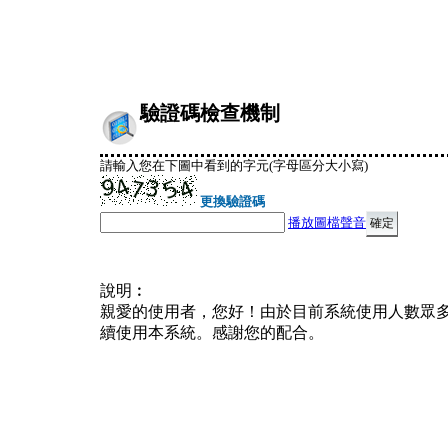
驗證碼檢查機制
請輸入您在下圖中看到的字元(字母區分大小寫)
更換驗證碼
播放圖檔聲音
說明︰
親愛的使用者，您好！由於目前系統使用人數眾
續使用本系統。感謝您的配合。