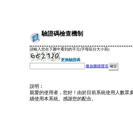
驗證碼檢查機制
請輸入您在下圖中看到的字元(字母區分大小寫)
更換驗證碼
播放圖檔聲音
說明︰
親愛的使用者，您好！由於目前系統使用人數眾
續使用本系統。感謝您的配合。