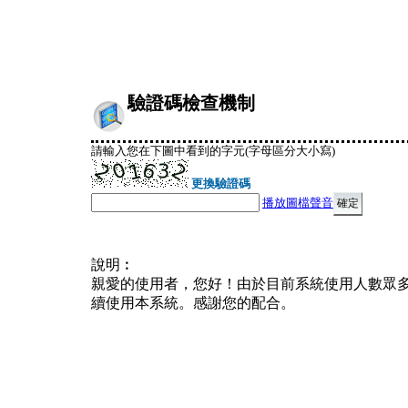
驗證碼檢查機制
請輸入您在下圖中看到的字元(字母區分大小寫)
更換驗證碼
播放圖檔聲音
說明︰
親愛的使用者，您好！由於目前系統使用人數眾
續使用本系統。感謝您的配合。