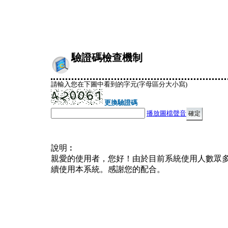
驗證碼檢查機制
請輸入您在下圖中看到的字元(字母區分大小寫)
更換驗證碼
播放圖檔聲音
說明︰
親愛的使用者，您好！由於目前系統使用人數眾
續使用本系統。感謝您的配合。