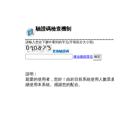
驗證碼檢查機制
請輸入您在下圖中看到的字元(字母區分大小寫)
更換驗證碼
播放圖檔聲音
說明︰
親愛的使用者，您好！由於目前系統使用人數眾
續使用本系統。感謝您的配合。