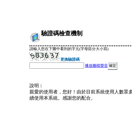
驗證碼檢查機制
請輸入您在下圖中看到的字元(字母區分大小寫)
更換驗證碼
播放圖檔聲音
說明︰
親愛的使用者，您好！由於目前系統使用人數眾
續使用本系統。感謝您的配合。