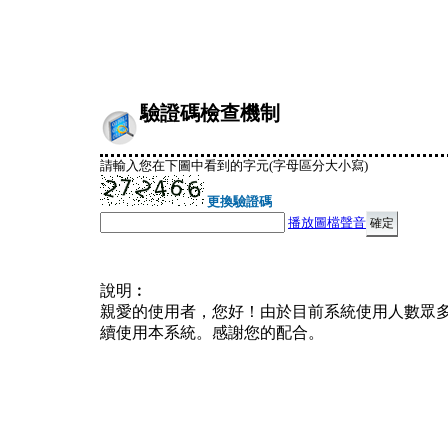
驗證碼檢查機制
請輸入您在下圖中看到的字元(字母區分大小寫)
更換驗證碼
播放圖檔聲音
說明︰
親愛的使用者，您好！由於目前系統使用人數眾
續使用本系統。感謝您的配合。