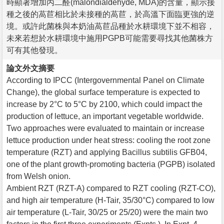
時顯著增加丙二醛(malondialdehyde, MDA)的含量，顯示接
種之後的萵苣相比於未接種的萵苣，於高溫下面臨更強的逆
境。或許此菌株與本奶油萵苣品種於水耕環境下並不相容，
未來若想於水耕環境中施用PGPB可能需要尋找其他菌株方
可有其他發現。
論文外文摘要
According to IPCC (Intergovernmental Panel on Climate
Change), the global surface temperature is expected to
increase by 2°C to 5°C by 2100, which could impact the
production of lettuce, an important vegetable worldwide.
Two approaches were evaluated to maintain or increase
lettuce production under heat stress: cooling the root zone
temperature (RZT) and applying Bacillus subtilis GFB04,
one of the plant growth-promoting bacteria (PGPB) isolated
from Welsh onion.
Ambient RZT (RZT-A) compared to RZT cooling (RZT-CO),
and high air temperature (H-Tair, 35/30°C) compared to low
air temperature (L-Tair, 30/25 or 25/20) were the main two