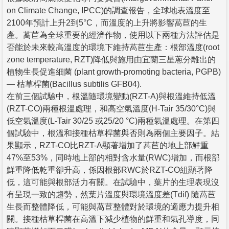
on Climate Change, IPCC)的調查報告，全球地表溫度至
2100年預計上升2到5°C，而溫度的上升將影響萵苣的生
產。萵苣為全球重要的經濟作物，使用以下兩種方法評估是
否能於未來較高溫度的環境下維持萵苣生產：根部溫度(root
zone temperature, RZT)降低與施用由宜蘭三星蔥分離出的
植物生長促進細菌 (plant growth-promoting bacteria, PGPB)
― 枯草桿菌(Bacillus subtilis GFB04).
在前三個試驗中，根溫隨環境變動(RZT-A)與根溫維持低溫
(RZT-CO)兩種根溫處理，和高空氣溫度(H-Tair 35/30°C)與
低空氣溫度(L-Tair 30/25 或25/20 °C)兩種氣溫處理。在第四
個試驗中，根溫和接種枯草桿菌與否則為兩個主要因子。結
果顯示，RZT-CO比RZT-A顯著增加了萵苣的地上部鮮重
47%至53%，同時地上部的相對含水量(RWC)增加，而根部
鮮重降低乾重卻升高，係因根部RWC於RZT-CO組顯著降
低，這可能與根部活力有關。在試驗中，葉片的生理表現沒
有呈現一致的趨勢，然葉片溫度與環境溫度差(Tdif) 隨萵苣
生長而整體降低，可能與萵苣整體對於環境的適應力提升相
關。接種枯草桿菌在高溫下減少植物的鮮重和氣孔導度，同