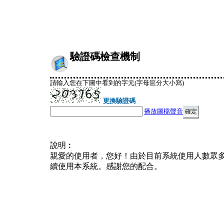
驗證碼檢查機制
請輸入您在下圖中看到的字元(字母區分大小寫)
更換驗證碼
播放圖檔聲音
說明︰
親愛的使用者，您好！由於目前系統使用人數眾
續使用本系統。感謝您的配合。