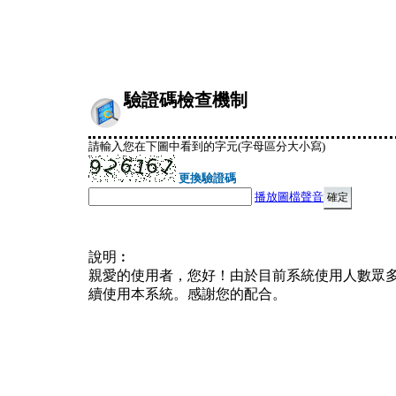
驗證碼檢查機制
請輸入您在下圖中看到的字元(字母區分大小寫)
更換驗證碼
播放圖檔聲音
說明︰
親愛的使用者，您好！由於目前系統使用人數眾
續使用本系統。感謝您的配合。