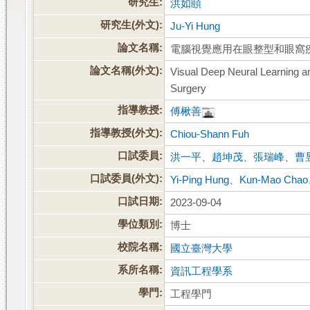
研究生:
洪如頤
研究生(外文):
Ju-Yi Hung
論文名稱:
電腦視覺應用在眼整型和眼窩
論文名稱(外文):
Visual Deep Neural Learning an
Surgery
指導教授:
傅楸善
指導教授(外文):
Chiou-Shann Fuh
口試委員:
洪一平
、
趙坤茂
、
張瑞峰
、
曹
口試委員(外文):
Yi-Ping Hung
、
Kun-Mao Chao
口試日期:
2023-09-04
學位類別:
博士
校院名稱:
國立臺灣大學
系所名稱:
資訊工程學系
學門:
工程學門