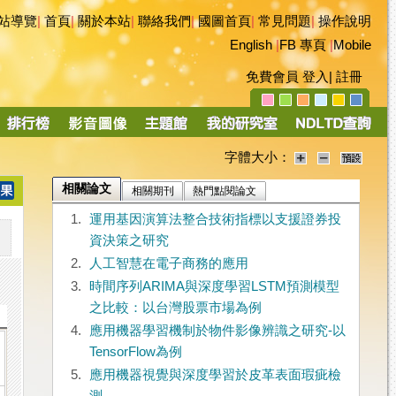
站導覽
|
首頁
|
關於本站
|
聯絡我們
|
國圖首頁
|
常見問題
|
操作說明
English
|
FB 專頁
|
Mobile
免費會員
登入
|
註冊
字體大小：
相關論文
相關期刊
熱門點閱論文
1.
運用基因演算法整合技術指標以支援證券投
資決策之研究
2.
人工智慧在電子商務的應用
3.
時間序列ARIMA與深度學習LSTM預測模型
之比較：以台灣股票市場為例
4.
應用機器學習機制於物件影像辨識之研究-以
TensorFlow為例
5.
應用機器視覺與深度學習於皮革表面瑕疵檢