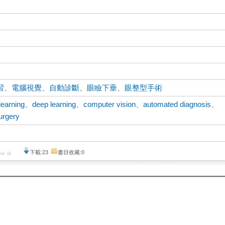
習
、
電腦視覺
、
自動診斷
、
眼瞼下垂
、
眼整型手術
learning
、
deep learning
、
computer vision
、
automated diagnosis
、
surgery
下載:23
書目收藏:0