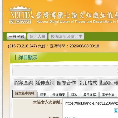
跳
臺
到
灣
主
博
要
碩
內
士
容
論
文
(216.73.216.247) 您好！臺灣時間：2026/08/08 00:18
加
值
:::
詳目顯示
系
統
論文基本資料
摘要
外文摘要
目次
參考文獻
電子全文
本論文永久網址
: