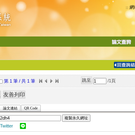
網
:::
功
能
切
換
導
覽
/1
頁
第 1 筆 / 共 1 筆
列
論文連結
QR Code
複製永久網址
Twitter