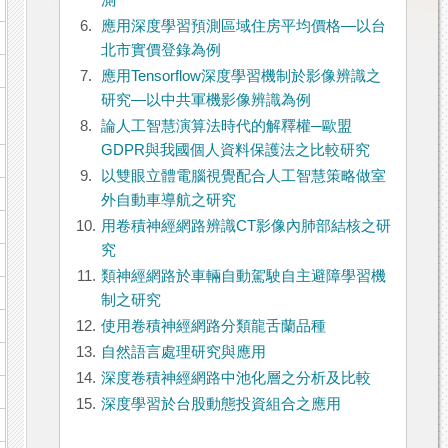
測
6.
應用深度學習預測區域住房平均價格—以台
北市實價登錄為例
7.
應用Tensorflow深度學習機制於影像辨識之
研究—以中共軍機影像辨識為例
8.
論人工智慧演算法時代的解釋權─歐盟
GDPR與我國個人資料保護法之比較研究
9.
以雙眼立體電腦視覺配合人工智慧策略做室
外自動車導航之研究
10.
用卷積神經網路辨識CT影像內肺部結核之研
究
11.
類神經網路於車輛自動駕駛自主避障學習機
制之研究
12.
使用卷積神經網路分類龍舌蘭品種
13.
自然語言處理研究與應用
14.
深度卷積神經網路中池化層之分析及比較
15.
深度學習於台股動態投資組合之應用