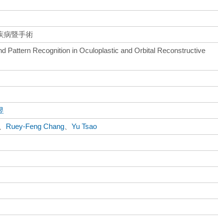
疾病暨手術
d Pattern Recognition in Oculoplastic and Orbital Reconstructive
昱
、
Ruey-Feng Chang
、
Yu Tsao