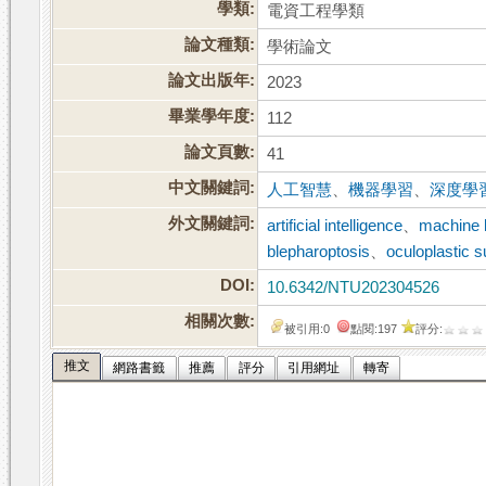
學類:
電資工程學類
論文種類:
學術論文
論文出版年:
2023
畢業學年度:
112
論文頁數:
41
中文關鍵詞:
人工智慧
、
機器學習
、
深度學
外文關鍵詞:
artificial intelligence
、
machine 
blepharoptosis
、
oculoplastic 
DOI:
10.6342/NTU202304526
相關次數:
被引用:0
點閱:197
評分:
推文
網路書籤
推薦
評分
引用網址
轉寄