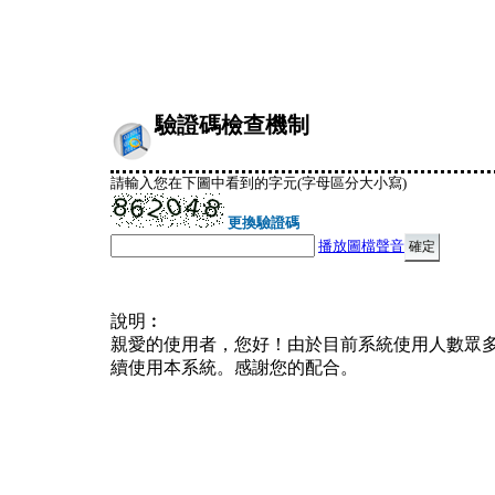
驗證碼檢查機制
請輸入您在下圖中看到的字元(字母區分大小寫)
更換驗證碼
播放圖檔聲音
說明︰
親愛的使用者，您好！由於目前系統使用人數眾
續使用本系統。感謝您的配合。