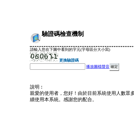
驗證碼檢查機制
請輸入您在下圖中看到的字元(字母區分大小寫)
更換驗證碼
播放圖檔聲音
說明︰
親愛的使用者，您好！由於目前系統使用人數眾
續使用本系統。感謝您的配合。