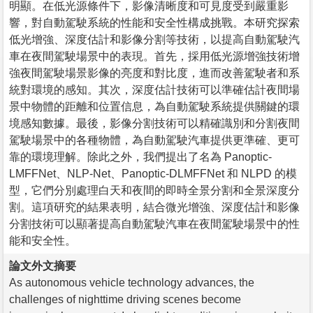
明顯。在低光源條件下，影像清晰度和可見度受到嚴重影
響，對自動駕駛系統的性能和安全性構成挑戰。本研究探索
低光增強、深度估計和影像分割等技術，以提高自動駕駛汽
車在夜間駕駛場景中的表現。首先，採用低光源增強技術增
強夜間駕駛場景影像的亮度和對比度，進而改善駕駛者和系
統對環境的感知。其次，深度估計技術可以準確估計夜間場
景中物體的距離和位置信息，為自動駕駛系統提供關鍵的環
境感知數據。最後，影像分割技術可以精確識別和分割夜間
駕駛場景中的各種物體，為自動駕駛汽車提供更準確、更可
靠的環境理解。除此之外，我們提出了名為 Panoptic-
LMFFNet、NLP-Net、Panoptic-DLMFFNet 和 NLPD 的模
型，它們分別處理白天和夜間的即時全景分割和全景深度分
割。這項研究的結果表明，結合微光增強、深度估計和影像
分割技術可以顯著提高自動駕駛汽車在夜間駕駛場景中的性
能和安全性。
論文外文摘要
As autonomous vehicle technology advances, the
challenges of nighttime driving scenes become