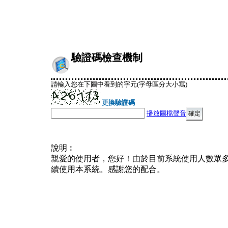
驗證碼檢查機制
請輸入您在下圖中看到的字元(字母區分大小寫)
更換驗證碼
播放圖檔聲音
說明︰
親愛的使用者，您好！由於目前系統使用人數眾
續使用本系統。感謝您的配合。