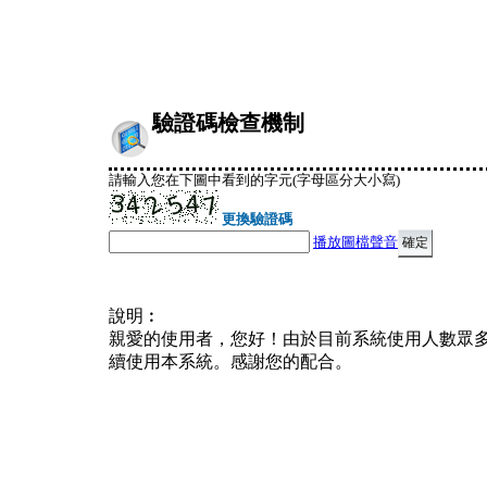
驗證碼檢查機制
請輸入您在下圖中看到的字元(字母區分大小寫)
更換驗證碼
播放圖檔聲音
說明︰
親愛的使用者，您好！由於目前系統使用人數眾
續使用本系統。感謝您的配合。