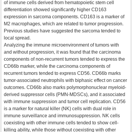
of immune cells derived from hematopoietic stem cell
differentiation showed significantly higher CD163
expression in sarcoma components. CD163 is a marker of
M2 macrophages, which are related to tumor progression.
Previous studies have suggested the sarcoma tended to
local spread.
Analyzing the immune microenvironment of tumors with
and without progression, it was found that the carcinoma
components of non-recurrent tumors tended to express the
CD66b marker, while the carcinoma components of
recurrent tumors tended to express CD56. CD66b marks
tumor-associated neutrophils with biphasic effect on cancer
outcomes. CD66b also marks polymorphonuclear myeloid-
derived suppressor cells (PMN-MDSCs), and it associated
with immune suppression and tumor cell replication. CD56
is a marker for natural killer (NK) cells with dual role in
immune surveillance and immunosuppression. NK cells
coexisting with other immune cells tended to show cell-
killing ability, while those without coexisting with other