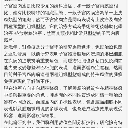
子宮癌肉瘤是比較少見的婦科癌症，和一般子宮內膜癌相
比，他有比較特殊的組織型態，一般子宮內膜癌為單一上皮
癌類型的組織，然而子宮癌肉瘤是同時表現有上皮癌及肉癌
兩種類型的組織型態。它的治療方式為手術並術後輔助化學
治療 +/-放射線治療，然而其預後相比常見型態的子宮內膜
癌差。
近幾年，對免疫及分子醫學的研究逐漸進步，免疫治療也隨
之蓬勃發展。以前研究表明子宮體癌腫瘤內浸潤的淋巴細胞
在疾病的進展扮演重要角色，而腫瘤細胞也會藉由免疫調節
能力去改變那些淋巴細胞的表現，進而影響癌症進程。然而
目前對子宮癌肉瘤這種兩種組織型態組成的特殊癌症的腫瘤
免疫表現的了解尚不多。
現在治療方向走向精準醫療，了解腫瘤的異質性在精準醫療
中扮演很重要的角色，腫瘤間的不同性質造成同樣一種治療
卻有不同療效。而腫瘤內的多樣性表現，包含腫瘤細胞不同
表現以及腫瘤微環境的多樣表現，也會造成治療效果表現受
影響，進而影響疾病結果。
在此篇研究中，我們將利用數位空間分析技術，研究擁有特