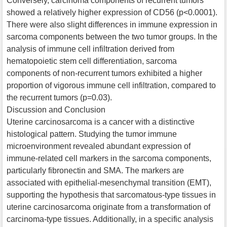
Conversely, carcinoma components of recurrent tumors
showed a relatively higher expression of CD56 (p<0.0001).
There were also slight differences in immune expression in
sarcoma components between the two tumor groups. In the
analysis of immune cell infiltration derived from
hematopoietic stem cell differentiation, sarcoma
components of non-recurrent tumors exhibited a higher
proportion of vigorous immune cell infiltration, compared to
the recurrent tumors (p=0.03).
Discussion and Conclusion
Uterine carcinosarcoma is a cancer with a distinctive
histological pattern. Studying the tumor immune
microenvironment revealed abundant expression of
immune-related cell markers in the sarcoma components,
particularly fibronectin and SMA. The markers are
associated with epithelial-mesenchymal transition (EMT),
supporting the hypothesis that sarcomatous-type tissues in
uterine carcinosarcoma originate from a transformation of
carcinoma-type tissues. Additionally, in a specific analysis