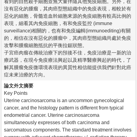
看到的自然殺手細胞並無大量伴隨其他免疫細胞。另外，在
沒有惡化的腫瘤，其肉癌型態組織中的免疫表現，相較於有
惡化的細胞，骨髓造血幹細胞來源的免疫細胞有較高比例的
表現，細看其內免疫細胞，有和免疫監控 (immune
surveillance)相關的，也有和免疫編輯(immunoediting)有關
的，相信在沒有惡化的腫瘤中，其肉癌型態組織尚處於免疫
攻擊和腫瘤細胞抵抗的平衡拉鋸狀態。
子宮癌肉瘤在傳統治療下的預後不佳，免疫治療是一新的治
療武器，在現今免疫療法興起以及精準醫療興起的時代，了
解其腫瘤免疫微環境表現的異質性相信能提供我們針對此癌
症未來治療的方向。
論文外文摘要
Key Points
Uterine carcinosarcoma is an uncommon gynecological
cancer, and the histology pattern is different from typical
endometrial cancer. Uterine carcinosarcoma
simultaneously expresses of both carcinoma and
sarcomatous components. The standard treatment involves