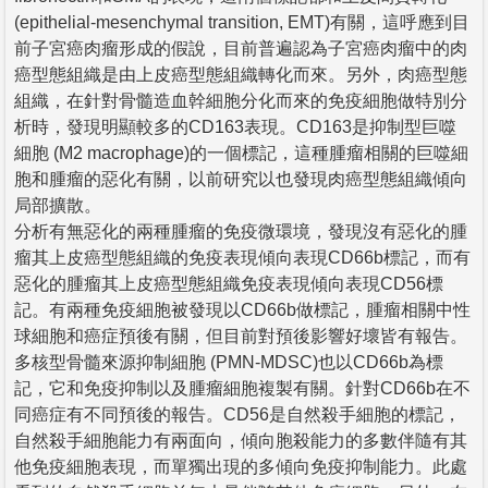
(epithelial-mesenchymal transition, EMT)有關，這呼應到目
前子宮癌肉瘤形成的假說，目前普遍認為子宮癌肉瘤中的肉
癌型態組織是由上皮癌型態組織轉化而來。另外，肉癌型態
組織，在針對骨髓造血幹細胞分化而來的免疫細胞做特別分
析時，發現明顯較多的CD163表現。CD163是抑制型巨噬
細胞 (M2 macrophage)的一個標記，這種腫瘤相關的巨噬細
胞和腫瘤的惡化有關，以前研究以也發現肉癌型態組織傾向
局部擴散。
分析有無惡化的兩種腫瘤的免疫微環境，發現沒有惡化的腫
瘤其上皮癌型態組織的免疫表現傾向表現CD66b標記，而有
惡化的腫瘤其上皮癌型態組織免疫表現傾向表現CD56標
記。有兩種免疫細胞被發現以CD66b做標記，腫瘤相關中性
球細胞和癌症預後有關，但目前對預後影響好壞皆有報告。
多核型骨髓來源抑制細胞 (PMN-MDSC)也以CD66b為標
記，它和免疫抑制以及腫瘤細胞複製有關。針對CD66b在不
同癌症有不同預後的報告。CD56是自然殺手細胞的標記，
自然殺手細胞能力有兩面向，傾向胞殺能力的多數伴隨有其
他免疫細胞表現，而單獨出現的多傾向免疫抑制能力。此處