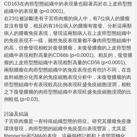
CD163在肉癌型態組織中的表現量也顯著高於在上皮癌型態
組織中的表現量 (p<0.0001)。
在23位被診斷患有子宮癌肉瘤的病人中，有7位病人的腫瘤
並沒有復發，相反的有16位病人的腫瘤有復發。分析這兩類
病人的腫瘤免疫表現，發現這兩類病人在上皮癌型態組織中
的免疫表現不一樣，雖然免疫表現量都不像肉癌型態組織中
的高，但會發現相較於復發腫瘤，未復發腫瘤的上皮癌型態
組織中表現相對高量的CD66b (p<0.0001)。相反的，復發腫
瘤的上皮癌型態組織中表現相對高量的CD56 (p<0.0001)。
兩類腫瘤在肉癌型態組織中的免疫表現也有些許不同，在造
血幹細胞分化而來的免疫細胞表現分析中，未復發腫瘤的肉
癌型態組織中有表現較高比例表現旺盛免疫細胞浸潤，相較
之下復發腫瘤的肉癌型態組織中表現旺盛免疫細胞浸潤的比
例較低 (p=0.03)。
討論及結論
子宮癌肉瘤是一有特殊組織型態的癌症。研究其腫瘤免疫微
環境發現，肉癌型態的組織中免疫蛋白表現豐富，尤其是
fibronectin和SMA的表現，這兩個標記都和上皮間質轉化