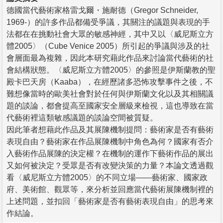
德國當代藝術家格雷戈爾・施耐德（Gregor Schneider,
1969-）的許多作品都備受爭議，其關注的議題與表現的手
法都在在挑動社會大眾的敏感神經，其中又以〈威尼斯立方
體2005〉（Cube Venice 2005）所引起的爭議與涉及的社
會層面最為複雜，因此本研究藉此作品來討論當代藝術的社
會結構狀態。〈威尼斯立方體2005〉的參照是伊斯蘭教的聖
殿卡巴天房（Kaaba），在經歷諸多恐怖攻擊事件之後，不
難想像當時的歐美社會對於任何與伊斯蘭文化以及其相關議
題的談論，都會提高至國家安全層級來檢視，這也導致在當
代藝術裡這類敏感議題的談論空間被質疑。
因此筆者想藉此作品及其展陳機制提問：藝術家是否有藝術
表現自由？藝術家在作品展陳機制中角色為何？國家有否介
入藝術作品展陳的決定權？在機制的運作下藝術作品的展出
又如何被決定？受眾是否有改變決策的力量？本論文透過觀
看〈威尼斯立方體2005〉的不同立場——藝術家、國家政
府、美術館、觀眾等，來分析並回應當代藝術展陳機制裡的
上述問題，並扣回「藝術家是否有藝術表現自由」的思考來
作結論。