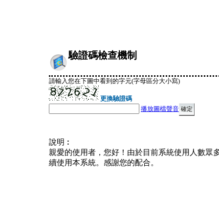
驗證碼檢查機制
請輸入您在下圖中看到的字元(字母區分大小寫)
更換驗證碼
播放圖檔聲音
說明︰
親愛的使用者，您好！由於目前系統使用人數眾
續使用本系統。感謝您的配合。