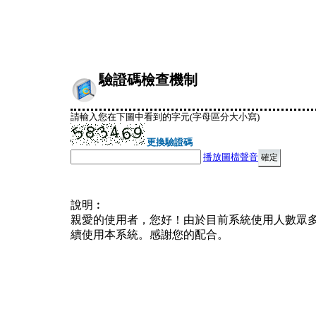
驗證碼檢查機制
請輸入您在下圖中看到的字元(字母區分大小寫)
更換驗證碼
播放圖檔聲音
說明︰
親愛的使用者，您好！由於目前系統使用人數眾
續使用本系統。感謝您的配合。