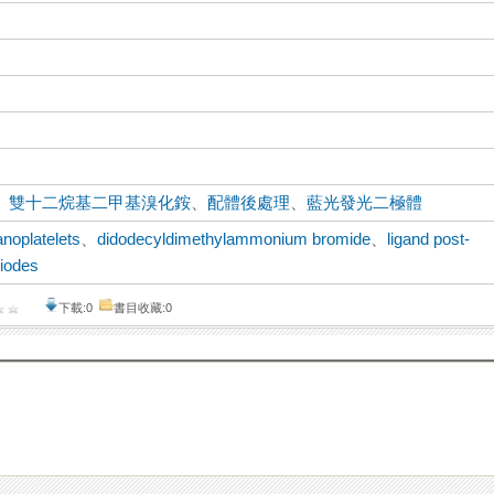
、
雙十二烷基二甲基溴化銨
、
配體後處理
、
藍光發光二極體
noplatelets
、
didodecyldimethylammonium bromide
、
ligand post-
diodes
下載:0
書目收藏:0