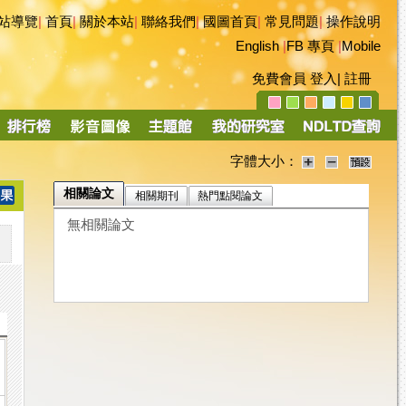
站導覽
|
首頁
|
關於本站
|
聯絡我們
|
國圖首頁
|
常見問題
|
操作說明
English
|
FB 專頁
|
Mobile
免費會員
登入
|
註冊
字體大小：
相關論文
相關期刊
熱門點閱論文
無相關論文