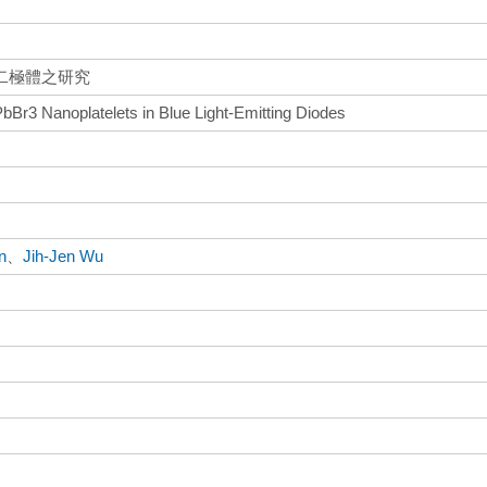
光二極體之研究
PbBr3 Nanoplatelets in Blue Light-Emitting Diodes
n
、
Jih-Jen Wu