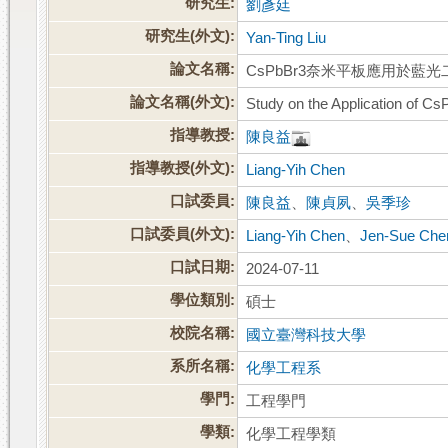
研究生:
劉彥廷
研究生(外文):
Yan-Ting Liu
論文名稱:
CsPbBr3奈米平板應用於藍
論文名稱(外文):
Study on the Application of Cs
指導教授:
陳良益
指導教授(外文):
Liang-Yih Chen
口試委員:
陳良益
、
陳貞夙
、
吳季珍
口試委員(外文):
Liang-Yih Chen
、
Jen-Sue Che
口試日期:
2024-07-11
學位類別:
碩士
校院名稱:
國立臺灣科技大學
系所名稱:
化學工程系
學門:
工程學門
學類:
化學工程學類