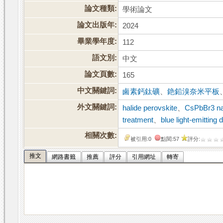
論文種類:
學術論文
論文出版年:
2024
畢業學年度:
112
語文別:
中文
論文頁數:
165
中文關鍵詞:
鹵素鈣鈦礦
、
銫鉛溴奈米平板
外文關鍵詞:
halide perovskite
、
CsPbBr3 na
treatment
、
blue light-emitting 
相關次數:
被引用:0
點閱:57
評分:
推文
網路書籤
推薦
評分
引用網址
轉寄