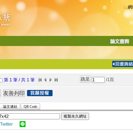
網
:::
功
能
切
換
導
覽
/1
頁
第 1 筆 / 共 1 筆
列
論文連結
QR Code
複製永久網址
Twitter