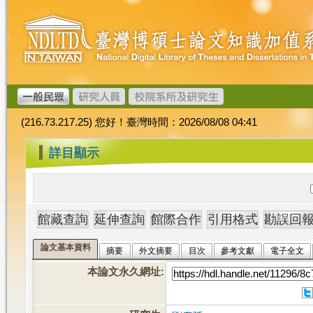
跳
臺
到
灣
主
博
要
碩
內
士
容
論
文
(216.73.217.25) 您好！臺灣時間：2026/08/08 04:41
加
值
:::
詳目顯示
系
統
論文基本資料
摘要
外文摘要
目次
參考文獻
電子全文
本論文永久網址
: